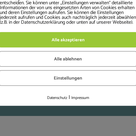
entscheiden. Sie können unter „Einstellungen verwalten“ detaillierte
Top
Informationen der von uns eingesetzten Arten von Cookies erhalten
in Neubrandenburg
und deren Einstellungen aufrufen. Sie können die Einstellungen
jederzeit aufrufen und Cookies auch nachträglich jederzeit abwählen
(z.B. in der Datenschutzerklärung oder unten auf unserer Webseite).
Prenzlauerstr. 39
17034 Neubrandenburg
Alle akzeptieren
Telefon: 0395 – 4223976
Alle ablehnen
Z
Einstellungen
ERED BY
AR MEDIENDESIGN
•
THEMIFY WORDPRESS THEMES
|
Datenschutz
Impressum