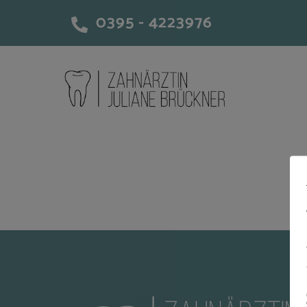
Skip
0395 - 4223976
to
content